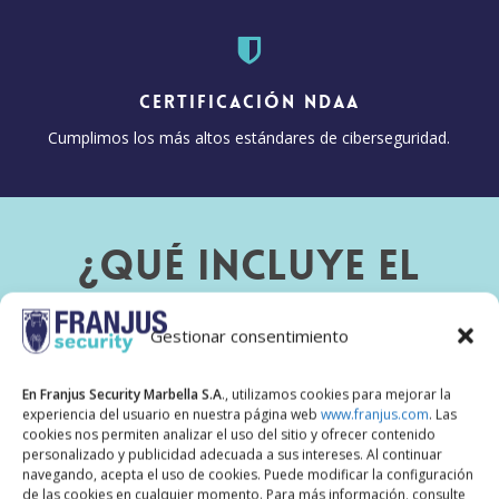
Certificación NDAA
Cumplimos los más altos estándares de ciberseguridad.
¿Qué incluye el
mantenimiento
Gestionar consentimiento
CCTV?
En Franjus Security Marbella S.A
., utilizamos cookies para mejorar la
experiencia del usuario en nuestra página web
www.franjus.com
. Las
cookies nos permiten analizar el uso del sitio y ofrecer contenido
personalizado y publicidad adecuada a sus intereses. Al continuar
navegando, acepta el uso de cookies. Puede modificar la configuración
Limpieza Profesional
de las cookies en cualquier momento. Para más información, consulte